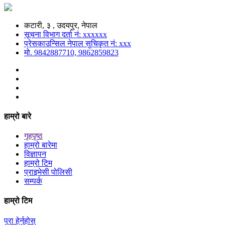
कटारी, ३ , उदयपुर, नेपाल
सूचना विभाग दर्ता नं: xxxxxx
प्रेसकाउन्सिल नेपाल सुचिकृत नं: xxx
मो. 9842887710, 9862859823
हाम्रो बारे
गृहपृष्ठ
हाम्रो बारेमा
विज्ञापन
हाम्रो टिम
प्राइभेसी पोलिसी
सम्पर्क
हाम्रो टिम
पुरा हेर्नुहोस्