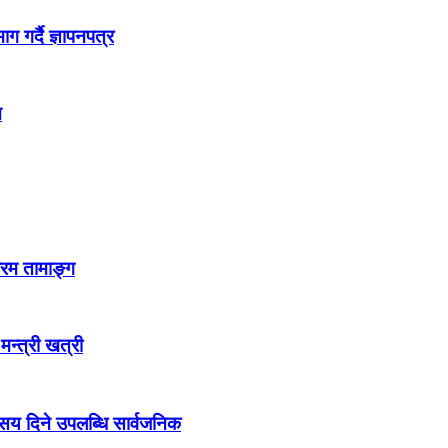
 गर्दै ज्ञापनपत्र
न
्रम तामाङ्ग
 मन्त्री खत्री
ो सय दिने उपलब्धि सार्वजनिक