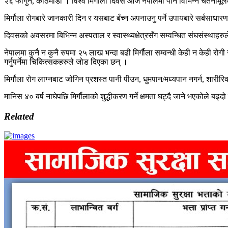
२६ फागुन, काठमाडौं । विश्व मिर्गौला दिवस आज नेपालमा पनि विभिन्न चेतनामूल
मिर्गौला रोगबारे जानकारी दिन र यसबाट बँच्न अपनाउनु पर्ने उपायबारे सर्बसाधारणल
दिवसको अवसरमा बिभिन्न अस्पताल र स्वास्थ्यक्षेत्रसँग सम्वन्धित संघसंस्थाहरुल
नेपालमा कुनै न कुनै रुपमा २५ लाख भन्दा बढी मिर्गौला सम्वन्धी केही न केही रोग
गर्नुपर्नेमा चिकित्सकहरुले जोड दिएका छन् ।
मिर्गौला रोग लाग्नबाट जोगिन प्रशस्त पानी पीउन, धुमपान/मध्यपान नगर्न, शारीर
मानिस ४० बर्ष नाघेपछि मिर्गौलाको शुद्धीकरण गर्ने क्षमता घट्दै जाने भएकोले बढ्दो 
Related