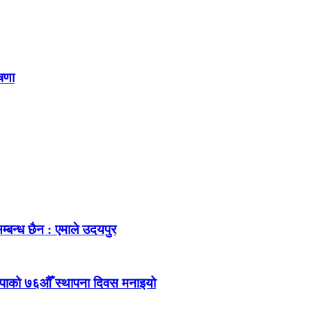
ोषणा
म्बन्ध छैन : एमाले उदयपुर
ेकपाको ७६औँ स्थापना दिवस मनाइयो