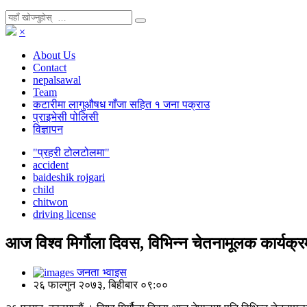
×
About Us
Contact
nepalsawal
Team
कटारीमा लागुऔषध गाँजा सहित १ जना पक्राउ
प्राइभेसी पोलिसी
विज्ञापन
"प्रहरी टोलटोलमा"
accident
baideshik rojgari
child
chitwon
driving license
आज विश्व मिर्गौला दिवस, विभिन्न चेतनामूलक कार्यक्रम
जनता भ्वाइस
२६ फाल्गुन २०७३, बिहीबार ०९:००