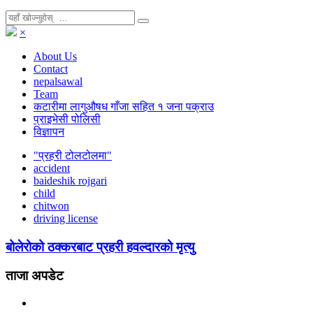
×
About Us
Contact
nepalsawal
Team
कटारीमा लागुऔषध गाँजा सहित १ जना पक्राउ
प्राइभेसी पोलिसी
विज्ञापन
"प्रहरी टोलटोलमा"
accident
baideshik rojgari
child
chitwon
driving license
बोलेरोको ठक्करबाट प्रहरी हवल्दारको मृत्यु
ताजा अपडेट