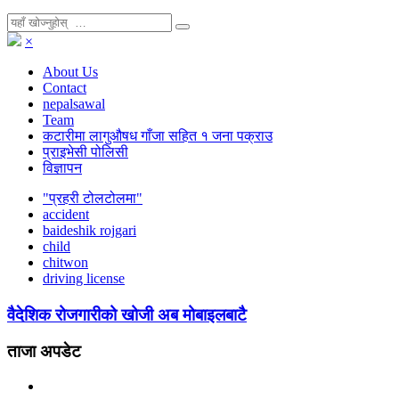
×
About Us
Contact
nepalsawal
Team
कटारीमा लागुऔषध गाँजा सहित १ जना पक्राउ
प्राइभेसी पोलिसी
विज्ञापन
"प्रहरी टोलटोलमा"
accident
baideshik rojgari
child
chitwon
driving license
वैदेशिक रोजगारीको खोजी अब मोबाइलबाटै
ताजा अपडेट