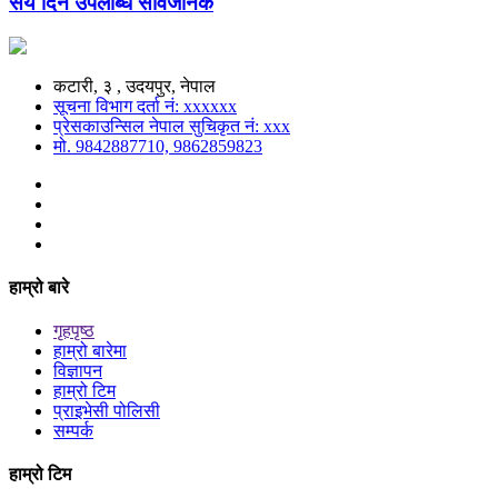
सय दिने उपलब्धि सार्वजनिक
कटारी, ३ , उदयपुर, नेपाल
सूचना विभाग दर्ता नं: xxxxxx
प्रेसकाउन्सिल नेपाल सुचिकृत नं: xxx
मो. 9842887710, 9862859823
हाम्रो बारे
गृहपृष्ठ
हाम्रो बारेमा
विज्ञापन
हाम्रो टिम
प्राइभेसी पोलिसी
सम्पर्क
हाम्रो टिम