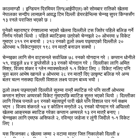
काठमाण्डौ । इन्डियन प्रिमियर लिग(आईपीएल) को सोमबार रातिको खेलमा
नेपालका सन्दीप लामछाने आवद्ध टिम दिल्ली डेयरडेभिल्स चेन्नइ सुपर किंग्ससँग
१३ रनले पराजित भएको छ ।
पुनेको महाराष्ट्र रंगशालामा भएको खेलमा दिल्लीले टस जितेर पहिले बलिङ गर्ने
निर्णय गरेको थियो । पहिले ब्याटिङमा उत्रेको चेन्नइले २० ओभरमा ४ विकेट
गुमाएर २११ रन बनायो । २१२ रनको ठूलो लक्ष्य पछ्याएको दिल्लीले २०
ओरभमा ५ विकेटगुमाएर १९८ रन मात्रै बनाउन सक्यो ।
चेन्नइका लागि सेन वाट्सनले सर्वाधिक ७८ रनको योगदान गरे । कप्तान धोनीले
५१, राइडुले ४४ र डुप्लेसीले ३३ रनको योगदान गरे । दिल्लीका लागि अमित
मिश्र, विजय शंकर र ग्लेन म्याक्सवेलले १-१ विकेट लिए । विकेट नलिए पनि
युवा बलर आभेष खानले ४ ओभरमा २८ रन मात्रै दिए उत्कृष्ट बलिङ गरे अन्य
बलर चल्न नसक्दा दिल्ली विशाल लक्ष्य पाउन बाध्य भयो ।
ठूलो लक्ष्य पछ्याएको दिल्लीले सुरुमा राम्रै ब्याटिङ गरे पनि सातौं ओभरमा
कप्तान श्रेयर अय्यरको विकेट गुमाएपछि ब्याटिङ सुस्त भएको थियो । दिल्लीका
लागि रिसब पन्तले ७९ रनको महत्वपूर्ण पारी खेले पनि विशाल पार गर्न सक्षम
भएन । विजय शंकरले ५४ र कोलिन मन्रोले २६ रनको योगदान गरे अघिल्लो
खेलमा आक्रमक ब्याटिङ गरेका कप्तान अय्यरले १३ रन मात्रै बनाए ।
चेन्नइका लागि एमएफ असिफले २, रविन्द्र जडेजा र लुंगी जिदीले १-१ विकेट
लिए ।
यस सिजनका ८ खेलमा जम्मा २ वटामा मात्र जित निकालेको दिल्ली ४