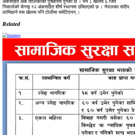
अंकसहित अंक तालिकाको पुच्छारमा पुगेको छ । भने ८ खेलमा ६ जित
निकालेको चेन्नइ १२ अंकसहित शीर्ष स्थानमा उक्लिएको छ । नेपालका संदीप
लामिछाने यस खेलमा पनि टोलीमा समेटिएनन् ।
Related