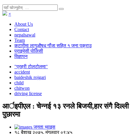
×
About Us
Contact
nepalsawal
Team
कटारीमा लागुऔषध गाँजा सहित १ जना पक्राउ
प्राइभेसी पोलिसी
विज्ञापन
"प्रहरी टोलटोलमा"
accident
baideshik rojgari
child
chitwon
driving license
आर्इपीएल : चेन्नई १३ रनले बिजयी,हार संगै दिल्ली
पुछारमा
जनता भ्वाइस
१८ बैशाख २०७५, मंगलवार ०९:४५